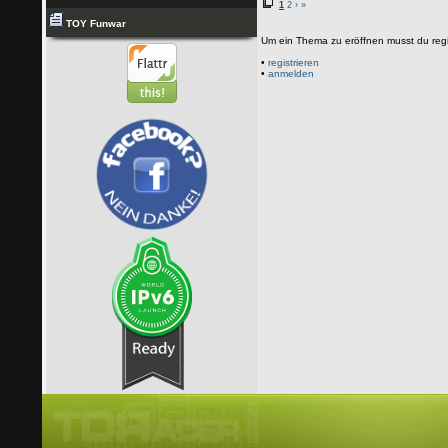
1
2
›
»
TOY Funwar
Um ein Thema zu eröffnen musst du regi
•
registrieren
•
anmelden