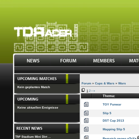
Forum
»
Cups & Wars
»
Wars
Kein geplantes Match
1
2
›
»
Thema:
TOY Funwar
Keine aktuellen Ereignisse
Slip 5
DST Cup 2013
Mapping Slip 5
TM² Stadium Mini Dirt ...
Rematch gegen =ToY=