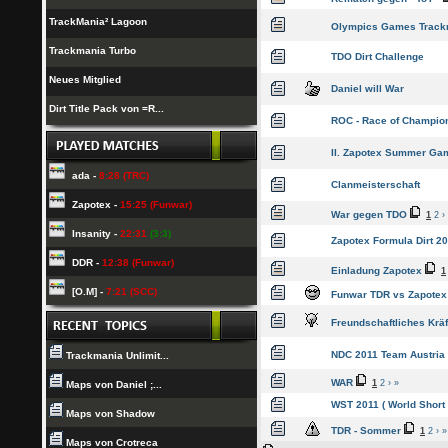
TrackMania² Lagoon
Olympics Games Track
Trackmania Turbo
TDO Dirt Challenge
Neues Mitglied
Daniel will War
Dirt Title Pack von =R...
ROC - Race of Champio
II. Zapotex Summer Ga
ada -
8:28 (TRC)
Clanmeisterschaft
Zapotex -
15:25 (Funwar)
War gegen TDO
1
2
›
Insanity -
22:31
(3:3)
Zapotex Formula Dirt 2
DDR -
12:38 (Funwar)
Einladung Zapotex
1
[O.M] -
7:21 (SCC)
Funwar TDR vs Zapotex
Freundschaftliches Kr
NDC 2011 Team Austria
Trackmania Unlimit...
WAR
1
2
›
»
Maps von Daniel ;...
WST 2011 ( World Short 
Maps von Shadow
TDR - Sommer
1
2
›
»
Maps von Crotreca