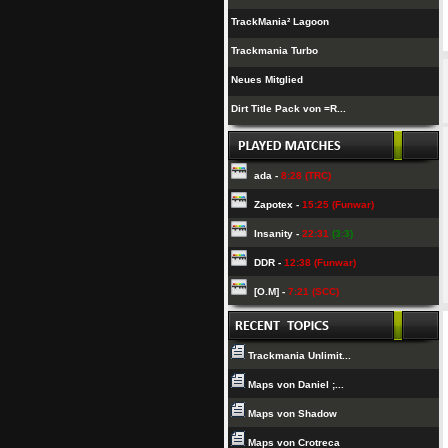
TrackMania² Lagoon
Trackmania Turbo
Neues Mitglied
Dirt Title Pack von =R...
ada -
8:28 (TRC)
Zapotex -
15:25 (Funwar)
Insanity -
22:31
(3:3)
DDR -
12:38 (Funwar)
[O.M] -
7:21 (SCC)
Trackmania Unlimit...
Maps von Daniel ;...
Maps von Shadow
Maps von Crotreca