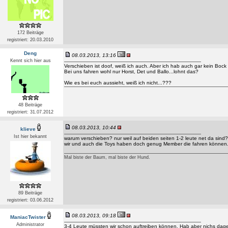
172 Beiträge
registriert: 20.03.2010
Deng
08.03.2013, 13:16
Kennt sich hier aus
Verschieben ist doof, weiß ich auch. Aber ich hab auch gar kein Boc
Bei uns fahren wohl nur Horst, Det und Ballo...lohnt das?
Wie es bei euch aussieht, weiß ich nicht...???
48 Beiträge
registriert: 31.07.2012
08.03.2013, 10:44
klieve
Ist hier bekannt
warum verschieben? nur weil auf beiden seiten 1-2 leute net da sind?
wir und auch die Toys haben doch genug Member die fahren können. 
Mal biste der Baum, mal biste der Hund.
89 Beiträge
registriert: 03.06.2012
08.03.2013, 09:18
ManiacTwister
Administrator
3-4 Leute müssten wir schon auftreiben können. Hab aber nichs dage