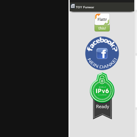
TOY Funwar