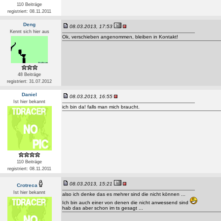
110 Beiträge
registriert: 08.11.2011
Deng
08.03.2013, 17:53
Kennt sich hier aus
Ok, verschieben angenommen, bleiben in Kontakt!
48 Beiträge
registriert: 31.07.2012
Daniel
08.03.2013, 16:55
Ist hier bekannt
ich bin da! falls man mich braucht.
110 Beiträge
registriert: 08.11.2011
08.03.2013, 15:21
Crotreca
Ist hier bekannt
also ich denke das es mehrer sind die nicht können ...
Ich bin auch einer von denen die nicht anwessend sind
hab das aber schon im ts gesagt ...