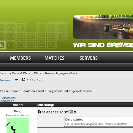
Forum
»
Cups & Wars
»
Wars
»
Rematch gegen =ToY=
Sortierung:
1
2
3
4
5
›
»
m ein Thema zu eröffnen musst du registriert und angemeldet sein!
•
registrieren
•
anmelden
Autor:
Mitteilung:
Deng
09.03.2013, 10:57
Kennt sich hier aus
Deng schrieb:
Ok, verschieben angenommen, bleiben in Kontakt!