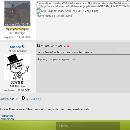
Die Intelligenz in der Welt bleibt konstant. Nur dumm, dass die Bevölkerung
"deine mudda ist analphabeht"
478 Beiträge
registriert: 19.03.2010
08.03.2013, 09:08
Shadow
Ist hier bekannt
na da bietet sich doch ein verschub an :P
Mappen, mappen, mappen ... =)
191 Beiträge
registriert: 20.04.2011
Sortierung:
1
2
3
4
5
›
»
m ein Thema zu eröffnen musst du registriert und angemeldet sein!
•
registrieren
•
anmelden