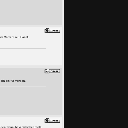
k im Moment auf Coast.
ich bin für morgen.
gen wenn ihr verschieben wollt.