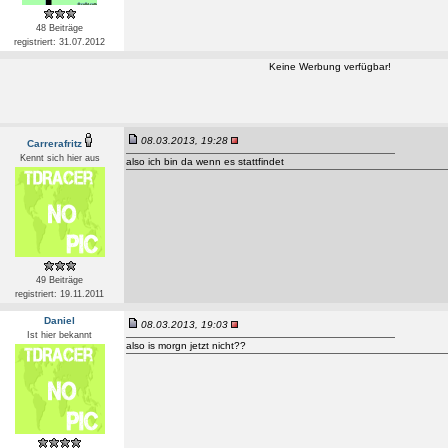
48 Beiträge
registriert: 31.07.2012
Keine Werbung verfügbar!
08.03.2013, 19:28
Carrerafritz
Kennt sich hier aus
also ich bin da wenn es stattfindet
49 Beiträge
registriert: 19.11.2011
Daniel
08.03.2013, 19:03
Ist hier bekannt
also is morgn jetzt nicht??