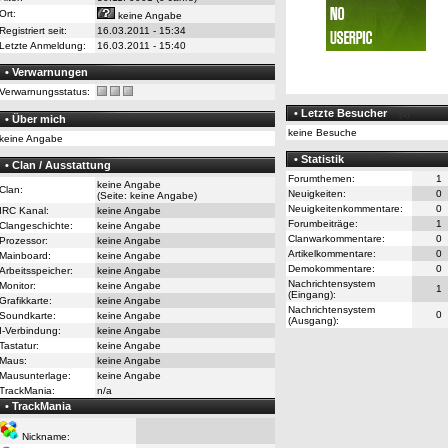
Ort:
keine Angabe
Registriert seit:
16.03.2011 - 15:34
Letzte Anmeldung:
16.03.2011 - 15:40
• Verwarnungen
Verwarnungsstatus:
• Letzte Besucher
(0)
• Über mich
keine Besuche
keine Angabe
• Statistik
• Clan / Ausstattung
Forumthemen:
1
keine Angabe
Clan:
Neuigkeiten:
0
(Seite: keine Angabe)
Neuigkeitenkommentare:
0
IRC Kanal:
keine Angabe
Forumbeiträge:
1
Clangeschichte:
keine Angabe
Clanwarkommentare:
0
Prozessor:
keine Angabe
Artikelkommentare:
0
Mainboard:
keine Angabe
Demokommentare:
0
Arbeitsspeicher:
keine Angabe
Nachrichtensystem
Monitor:
keine Angabe
1
(Eingang):
Grafikkarte:
keine Angabe
Nachrichtensystem
0
Soundkarte:
keine Angabe
(Ausgang):
I-Verbindung:
keine Angabe
Tastatur:
keine Angabe
Maus:
keine Angabe
Mausunterlage:
keine Angabe
TrackMania:
n/a
• TrackMania
Nickname: