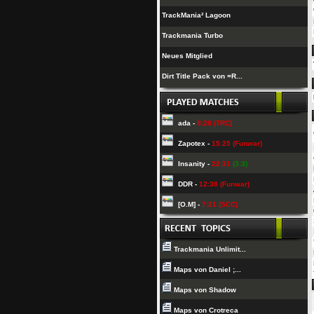
TrackMania² Lagoon
Trackmania Turbo
Neues Mitglied
Dirt Title Pack von =R...
ada -
8:28 (TRC)
Zapotex -
15:25 (Funwar)
Insanity -
22:31
(3:3)
DDR -
12:38 (Funwar)
[O.M] -
7:21 (SCC)
Trackmania Unlimit...
Maps von Daniel ;...
Maps von Shadow
Maps von Crotreca