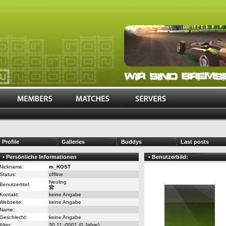
Profile
Galleries
Buddys
Last posts
• Persönliche Informationen
• Benutzerbild:
Nickname:
m_KOST
Status:
offline
Neuling
Benutzertitel:
Kontakt:
keine Angabe
Webseite:
keine Angabe
Name:
Geschlecht:
keine Angabe
Alter:
30.11.-0001 (0 Jahre)