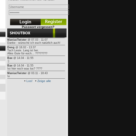
Passwort vergessen?
ManiacTwister
@ 07.03 - 11:07
Danke - wünsche ich euch natürlich auch!
Deng
@ 18.02 - 13:37
Tach Leute. Lang ist her.
Alles Gute für euch... ????????
Bax
@ 14.04 - 11:55
:)
Bax
@ 14.04 - 11:55
Ist hier noch was los? ????
ManiacTwister
@ 03.11 - 18:43
\o
•
Los!
•
Zeige alle