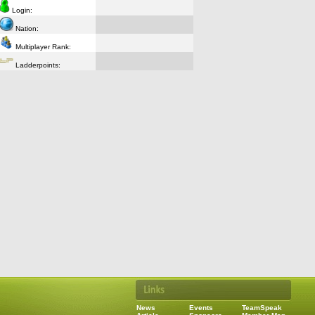
Login:
Nation:
Multiplayer Rank:
Ladderpoints:
News
Events
TeamSpeak