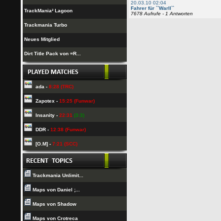
20.03.10 02:04
Fahrer für ``WarII``
TrackMania² Lagoon
7678 Aufrufe - 1 Antworten
Trackmania Turbo
Neues Mitglied
Dirt Title Pack von =R...
ada -
8:28 (TRC)
Zapotex -
15:25 (Funwar)
Insanity -
22:31
(3:3)
DDR -
12:38 (Funwar)
[O.M] -
7:21 (SCC)
Trackmania Unlimit...
Maps von Daniel ;...
Maps von Shadow
Maps von Crotreca