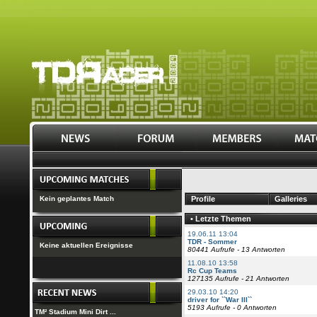
Kein geplantes Match
Profile
Galleries
• Letzte Themen
19.06.11 13:04
TDR - Sommer
Keine aktuellen Ereignisse
80441 Aufrufe - 13 Antworten
11.08.10 13:58
Rc Cup Teams
127135 Aufrufe - 21 Antworten
29.03.10 14:20
driver for ``War III``
5193 Aufrufe - 0 Antworten
TM² Stadium Mini Dirt ...