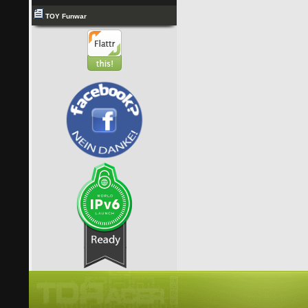
TOY Funwar