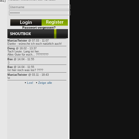
661)
Passwort vergessen?
ManiacTwister
@ 07.03 - 11:07
Danke - wünsche ich euch natürlich auch!
Deng
@ 18.02 - 13:37
Tach Leute. Lang ist her.
Alles Gute für euch... ????????
Bax
@ 14.04 - 11:55
:)
Bax
@ 14.04 - 11:55
Ist hier noch was los? ????
ManiacTwister
@ 03.11 - 18:43
\o
•
Los!
•
Zeige alle