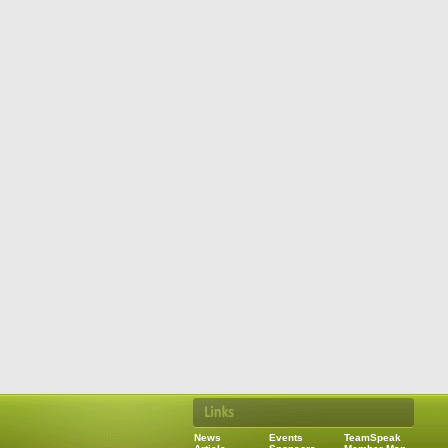
News
Events
TeamSpeak