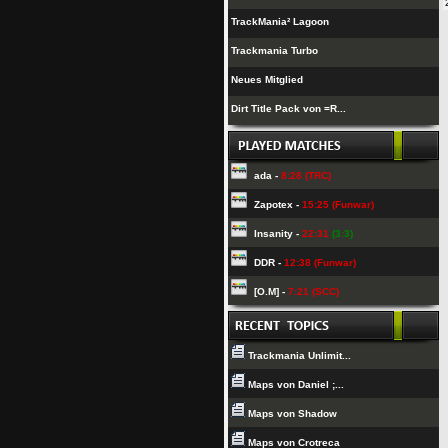
TrackMania² Lagoon
Trackmania Turbo
Neues Mitglied
Dirt Title Pack von =R...
ada -
8:28 (TRC)
Zapotex -
15:25 (Funwar)
Insanity -
22:31
(3:3)
DDR -
12:38 (Funwar)
[O.M] -
7:21 (SCC)
Trackmania Unlimit...
Maps von Daniel ;...
Maps von Shadow
Maps von Crotreca