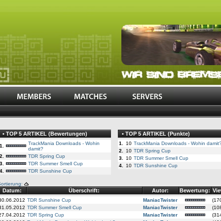
• TOP 5 ARTIKEL (Bewertungen)
• TOP 5 ARTIKEL (Punkte)
TrackMania Downloads - Wohin
1.
10
TrackMania Downloads - Wohin damit
1.
damit?
2.
10
TDR Spring Cup
2.
TDR Spring Cup
3.
10
TDR Summer Smell Cup
3.
TDR Summer Smell Cup
4.
10
TDR Sunshine Cup
4.
TDR Sunshine Cup
ortierung:
Datum:
Überschrift:
Autor:
Bewertung:
Vie
30.06.2012
TDR Sunshine Cup
ManiacTwister
(17
31.05.2012
TDR Summer Smell Cup
ManiacTwister
(10
27.04.2012
TDR Spring Cup
ManiacTwister
(31