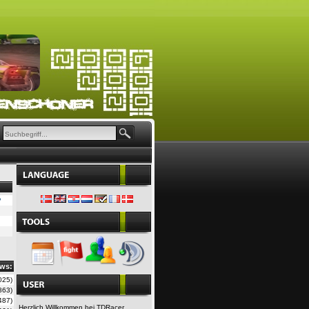
?
ws:
025)
863)
487)
Herzlich Willkommen bei TDRacer