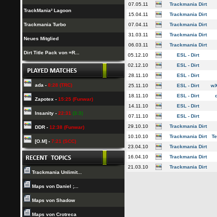
07.05.11
Trackmania Dirt
TrackMania² Lagoon
15.04.11
Trackmania Dirt
07.04.11
Trackmania Dirt
Trackmania Turbo
31.03.11
Trackmania Dirt
Neues Mitglied
06.03.11
Trackmania Dirt
Dirt Title Pack von =R...
05.12.10
ESL - Dirt
02.12.10
ESL - Dirt
28.11.10
ESL - Dirt
ada -
8:28 (TRC)
25.11.10
ESL - Dirt
wX
18.11.10
ESL - Dirt
Zapotex -
15:25 (Funwar)
14.11.10
ESL - Dirt
Insanity -
22:31
(3:3)
07.11.10
ESL - Dirt
29.10.10
Trackmania Dirt
DDR -
12:38 (Funwar)
10.10.10
Trackmania Dirt
Te
[O.M] -
7:21 (SCC)
23.04.10
Trackmania Dirt
16.04.10
Trackmania Dirt
21.03.10
Trackmania Dirt
Trackmania Unlimit...
Maps von Daniel ;...
Maps von Shadow
Maps von Crotreca