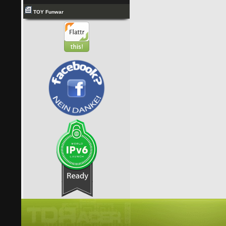
TOY Funwar