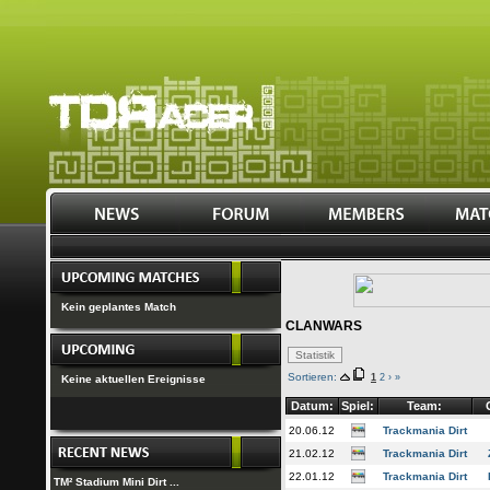
Kein geplantes Match
CLANWARS
Sortieren:
1
2
›
»
Keine aktuellen Ereignisse
Datum:
Spiel:
Team:
20.06.12
Trackmania Dirt
21.02.12
Trackmania Dirt
22.01.12
Trackmania Dirt
TM² Stadium Mini Dirt ...