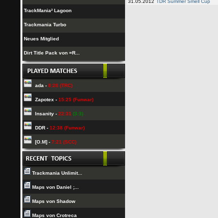
31.05.2012
TDR Summer Smell Cup
TrackMania² Lagoon
Trackmania Turbo
Neues Mitglied
Dirt Title Pack von =R...
ada -
8:28 (TRC)
Zapotex -
15:25 (Funwar)
Insanity -
22:31
(3:3)
DDR -
12:38 (Funwar)
[O.M] -
7:21 (SCC)
Trackmania Unlimit...
Maps von Daniel ;...
Maps von Shadow
Maps von Crotreca