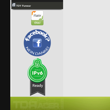
TOY Funwar