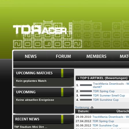
• TOP 5 ARTIKEL (Bewertungen)
Kein geplantes Match
TrackMania Downloads - W
1.
damit?
2.
TDR Spring Cup
3.
TDR Summer Smell Cup
Keine aktuellen Ereignisse
4.
TDR Sunshine Cup
Sortierung:
Datum:
Überschr
29.09.2010
TrackMania Downloads - W
27.04.2012
TDR Spring Cup
30.06.2012
TDR Sunshine Cup
TM² Stadium Mini Dirt ...