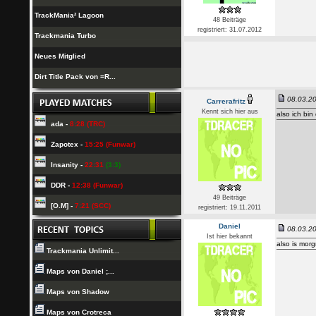
TrackMania² Lagoon
48 Beiträge
registriert: 31.07.2012
Trackmania Turbo
Neues Mitglied
Dirt Title Pack von =R...
08.03.20
Carrerafritz
Kennt sich hier aus
also ich bin
ada -
8:28 (TRC)
Zapotex -
15:25 (Funwar)
Insanity -
22:31
(3:3)
DDR -
12:38 (Funwar)
49 Beiträge
[O.M] -
7:21 (SCC)
registriert: 19.11.2011
Daniel
08.03.20
Ist hier bekannt
also is morg
Trackmania Unlimit...
Maps von Daniel ;...
Maps von Shadow
Maps von Crotreca