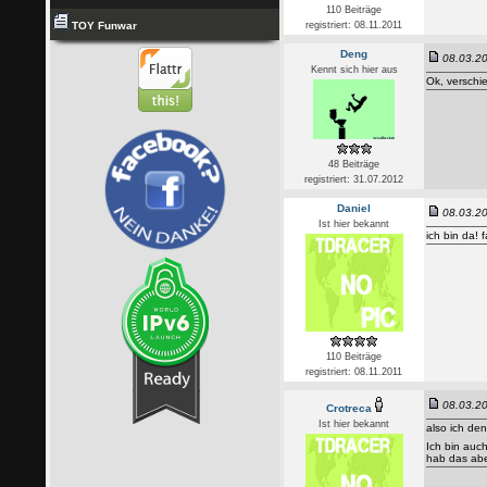
110 Beiträge
TOY Funwar
registriert: 08.11.2011
Deng
08.03.20
Kennt sich hier aus
Ok, verschi
48 Beiträge
registriert: 31.07.2012
Daniel
08.03.20
Ist hier bekannt
ich bin da! 
110 Beiträge
registriert: 08.11.2011
08.03.20
Crotreca
Ist hier bekannt
also ich den
Ich bin auc
hab das abe