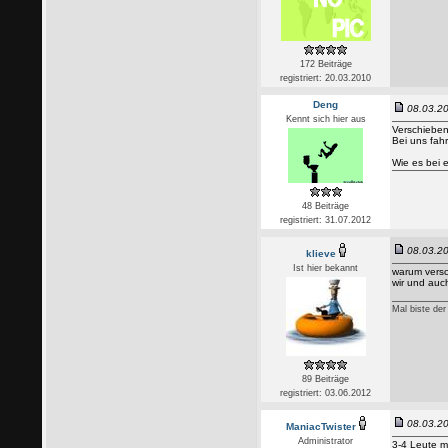
172 Beiträge
registriert: 20.03.2010
Deng
08.03.20
Kennt sich hier aus
Verschieben
Bei uns fahr
Wie es bei e
48 Beiträge
registriert: 31.07.2012
08.03.20
klieve
Ist hier bekannt
warum versc
wir und auc
Mal biste de
89 Beiträge
registriert: 03.06.2012
08.03.20
ManiacTwister
Administrator
3-4 Leute m