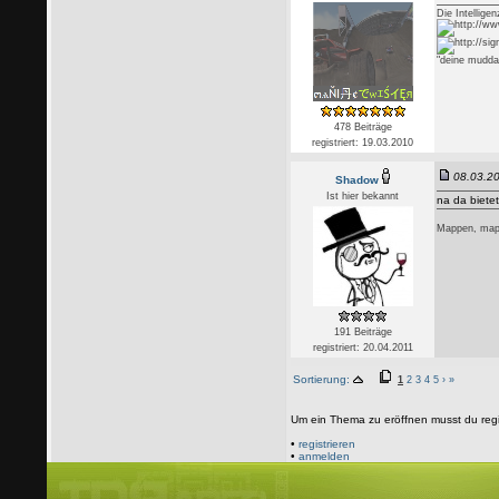
Die Intellige
"deine mudda
478 Beiträge
registriert: 19.03.2010
08.03.20
Shadow
Ist hier bekannt
na da biete
Mappen, mapp
191 Beiträge
registriert: 20.04.2011
Sortierung:
1
2
3
4
5
›
»
Um ein Thema zu eröffnen musst du regi
•
registrieren
•
anmelden