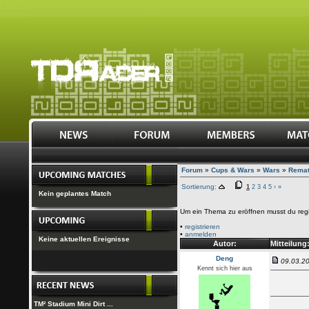
Forum
»
Cups & Wars
»
Wars
»
Remat
Sortierung:
1
2
3
4
5
›
»
Kein geplantes Match
Um ein Thema zu eröffnen musst du regi
•
registrieren
•
anmelden
Keine aktuellen Ereignisse
Autor:
Mitteilung
Deng
09.03.20
Kennt sich hier aus
TM² Stadium Mini Dirt ...