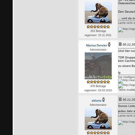
Österreichi
Den Deutsc
... und da is
Lache nicht 
203 Beiträge
registriert: 23.11.2011
30.11.20
ManiacTwister
Administrator
Und hier no
TDR Gruppen
kein Cachin
zu einem Ba
lg
Die Intellige
478 Beiträge
"deine mudda
registriert: 19.03.2010
30.11.20
abiana
Administrator
Gonzo Links 
jedes Jahr 
Lache nicht 