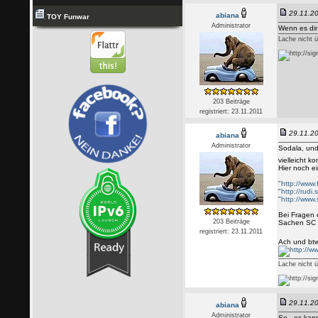
29.11.20
abiana
TOY Funwar
Administrator
Wenn es dir 
Lache nicht 
203 Beiträge
registriert: 23.11.2011
29.11.20
abiana
Administrator
Sodala, und
vielleicht 
Hier noch ei
'
'http://www
'
'http://rudi.
'
'http://www
Bei Fragen 
203 Beiträge
Sachen SC 
registriert: 23.11.2011
Ach und btw
Lache nicht 
29.11.20
abiana
Administrator
So - es kan