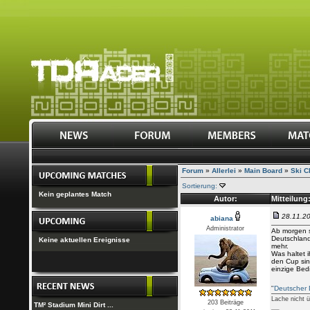
Forum
»
Allerlei
»
Main Board
»
Ski C
Sortierung:
Kein geplantes Match
Autor:
Mitteilung
28.11.20
abiana
Administrator
Ab morgen s
Deutschland
Keine aktuellen Ereignisse
mehr.
Was haltet 
den Cup sin
einzige Bed
'
'Deutscher
Lache nicht 
203 Beiträge
TM² Stadium Mini Dirt ...