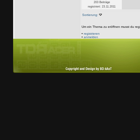
203 Beiträge
registriert: 23.11.2011
Sortierung:
Um ein Thema zu eröffnen musst du regi
•
registrieren
•
anmelden