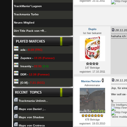
registriert: 23.11.2011
TrackMania² Lagoon
Trackmania Turbo
Neues Mitglied
Duplo
28.11.20
Dirt Title Pack von =R...
Ist hier bekannt
hahaha ich 
ada -
8:28 (TRC)
Zapotex -
15:25 (Funwar)
Insanity -
22:31
(3:3)
147 Beiträge
registriert: 17.10.2011
DDR -
12:38 (Funwar)
28.11.20
ManiacTwister
[O.M] -
7:21 (SCC)
Administrator
Jop, für ei
Wer soll si
lg
Trackmania Unlimit...
Die Intellige
Maps von Daniel ;...
"deine mudda
Maps von Shadow
478 Beiträge
registriert: 19.03.2010
Maps von Crotreca