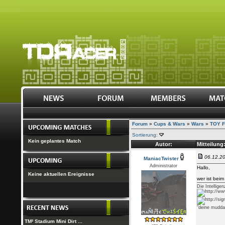
Forum
»
Cups & Wars
»
Wars
»
TOY F
Sortierung:
Kein geplantes Match
Autor:
Mitteilung
06.12.20
ManiacTwister
Administrator
Hallo,
Keine aktuellen Ereignisse
wer ist bei
Die Intellige
"deine mudda
TM² Stadium Mini Dirt ...