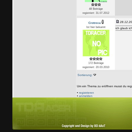
48 Beiträge
registriert: 31.07.2012
28.12.20
Crotreca
Ist hier bekannt
ich glaub ic
172 Beiträge
registriert: 20.03.2010
Sortierung:
Um ein Thema zu eröffnen musst du regi
•
registrieren
•
anmelden