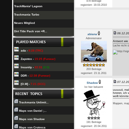
478 Beiträge
registriert: 19.03.2010
TrackMania² Lagoon
Trackmania Turbo
Neues Mitglied
Dirt Title Pack von =R...
06.12.20
abiana
Administrator
Antwort wie
Lache nicht 
ada -
8:28 (TRC)
Zapotex -
15:25 (Funwar)
Insanity -
22:31
(3:3)
203 Beiträge
registriert: 23.11.2011
DDR -
12:38 (Funwar)
07.12.20
Shadow
[O.M] -
7:21 (SCC)
Ist hier bekannt
uuuuuii, ma
hmmm. ich we
wollt könnt
Trackmania Unlimit...
Mappen, mapp
Maps von Daniel ;...
Maps von Shadow
191 Beiträge
registriert: 20.04.2011
Maps von Crotreca