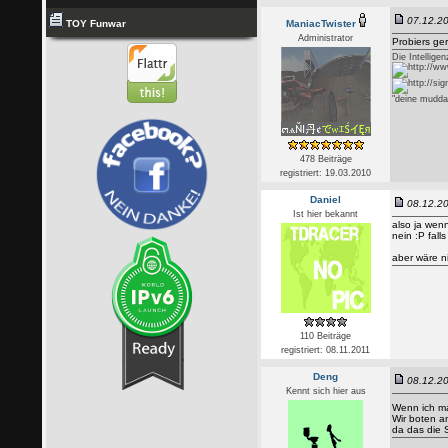
07.12.20
TOY Funwar
ManiacTwister
Administrator
Probiers ge
Die Intellige
"deine mudda
478 Beiträge
registriert: 19.03.2010
Daniel
08.12.20
Ist hier bekannt
also ja wen
nein :P falls
aber wäre ni
110 Beiträge
registriert: 08.11.2011
Deng
08.12.20
Kennt sich hier aus
Wenn ich ma
Wir boten a
da das die S