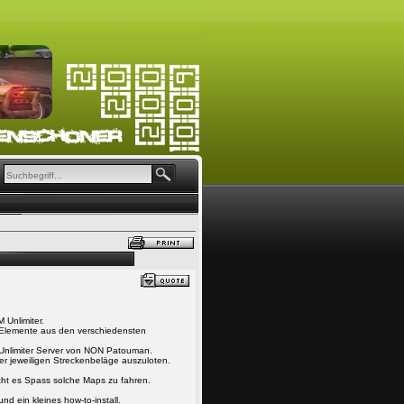
 Unlimiter.
Elemente aus den verschiedensten
Unlimiter Server von NON Patouman.
er jeweiligen Streckenbeläge auszuloten.
cht es Spass solche Maps zu fahren.
d ein kleines how-to-install.