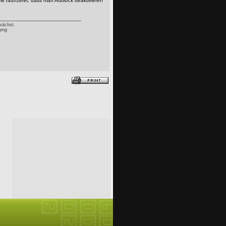
ie raunzerei, dass man Adblock deaktivieren
 wächst.