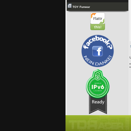
TOY Funwar
U