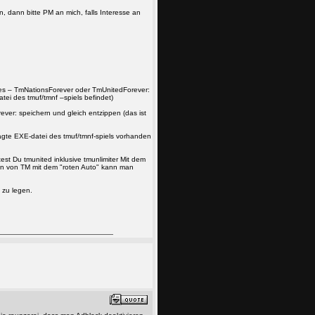
, dann bitte PM an mich, falls Interesse an
iles – TmNationsForever oder TmUnitedForever:
tei des tmuf/tmnf –spiels befindet)
ver: speichern und gleich entzippen (das ist
sagte EXE-datei des tmuf/tmnf-spiels vorhanden
test Du tmunited inklusive tmunlimiter Mit dem
en von TM mit dem "roten Auto" kann man
 zu legen.