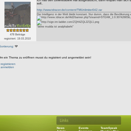
Ich hab den Downloadlink mal ausgetauscht, dann erspart man sich d
soll..
http://www.tdracer.de/content/TMUnlimiter042.rar
Die Intelligenz in der Welt bleibt konstant. Nur dumm, dass die Bevölkerung
"deine mudda ist analphabeht"
478 Beiträge
registriert: 19.03.2010
Sortierung:
m ein Thema zu eröffnen musst du registriert und angemeldet sein!
•
registrieren
•
anmelden
News
Events
TeamSpeak