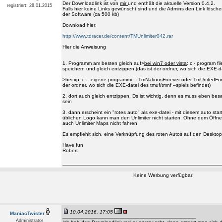
Der Downloadlink ist von
mir
und enthält die aktuelle Version 0.4.2.
registriert: 28.01.2015
Falls hier keine Links gewünscht sind und die Admins den Link löschen
der Software (ca 500 kb)
Download hier:
http://www.tdracer.de/content/TMUnlimiter042.rar
Hier die Anweisung
1. Programm am besten gleich auf>
bei win7 oder vista
: c - program f
speichern und gleich entzippen (das ist der ordner, wo sich die EXE-da
>
bei xp
: c – eigene programme - TmNationsForever oder TmUnitedFore
der ordner, wo sich die EXE-datei des tmuf/tmnf –spiels befindet)
2. dort auch gleich entzippen. Ds ist wichtig, denn es muss eben be
sein
3. dann erscheint ein "rotes auto" als exe-datei - mit diesem auto star
üblichen Logo kann man den Unlimiter nicht starten. Ohne dem Öffn
auch Unlimiter Maps nicht fahren
Es empfiehlt sich, eine Verknüpfung des roten Autos auf den Desktop
Have fun
Robert
Keine Werbung verfügbar!
10.04.2016, 17:05
ManiacTwister
Administrator