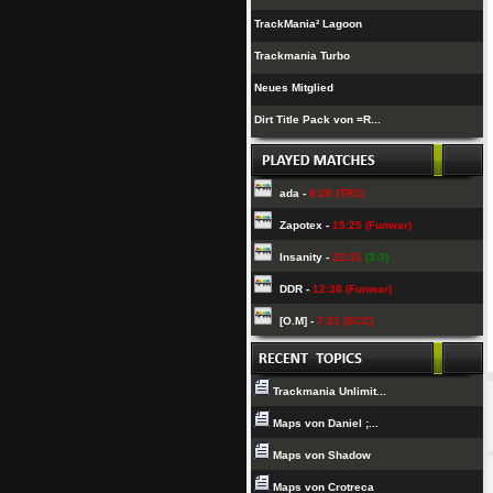
TrackMania² Lagoon
Trackmania Turbo
Neues Mitglied
Dirt Title Pack von =R...
ada -
8:28 (TRC)
Zapotex -
15:25 (Funwar)
Insanity -
22:31
(3:3)
DDR -
12:38 (Funwar)
[O.M] -
7:21 (SCC)
Trackmania Unlimit...
Maps von Daniel ;...
Maps von Shadow
Maps von Crotreca