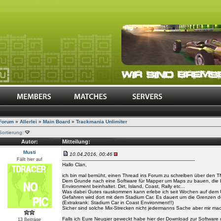
Forum
»
Allerlei
»
Main Board
»
Trackmania Unlimiter
Sortierung:
Autor:
Mitteilung:
Musti
10.04.2016, 00:46
Fällt hier auf
Hallo Clan,
ich bin mal bemüht, einen Thread ins Forum zu schreiben über den TM
Dem Grunde nach eine Software für Mapper um Maps zu bauen, die 
Environment beinhaltet. Dirt, Island, Coast, Rally etc...
Was dabei Gutes rauskommen kann erlebe ich seit Wochen auf dem 
Gefahren wird dort mit dem Stadium Car. Es dauert um die Grenzen d
(Extrakrank: Stadium Car in Coast Environment!!)
Sicher sind solche Mix-Strecken nicht jedermanns Sache aber mir ma
Falls ich Eure Neugier geweckt habe hier der Download zur Software un
13 Beiträge