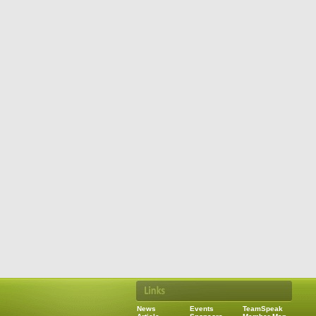
News
Events
TeamSpeak