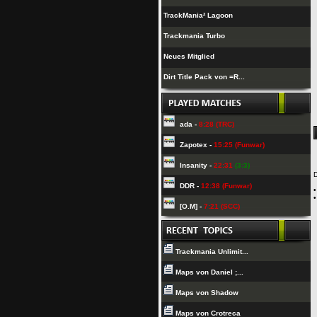
TrackMania² Lagoon
Trackmania Turbo
Neues Mitglied
Dirt Title Pack von =R...
ada -
8:28 (TRC)
Zapotex -
15:25 (Funwar)
Insanity -
22:31
(3:3)
D
DDR -
12:38 (Funwar)
[O.M] -
7:21 (SCC)
Trackmania Unlimit...
Maps von Daniel ;...
Maps von Shadow
Maps von Crotreca