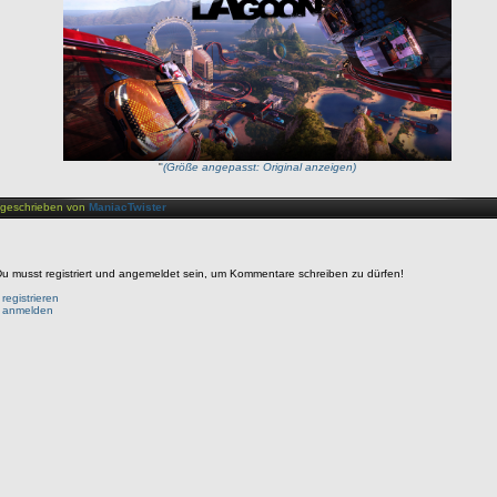
'
'
(Größe angepasst: Original anzeigen)
geschrieben von
ManiacTwister
u musst registriert und angemeldet sein, um Kommentare schreiben zu dürfen!
•
registrieren
•
anmelden