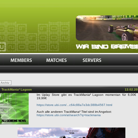
TrackMania² Lagoon
13.02.2
Im Uplay Store gibt es TrackMania² Lagoon momentan für 6,00€ s
19,99€
https://store.ubi.com/...c64c88a7e3dc388b4567.html
Auch alle anderen TrackMana² Titel sind im Angebot:
https://store.ubi.com/at/search?q=trackmania