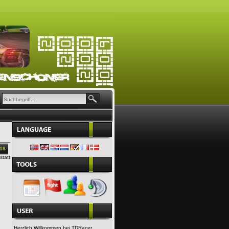
018
tatt
Herzlich Willkommen bei TDRacer