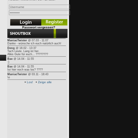
Passwort vergessen?
ManiacTwister
@ 07.03 - 11:07
Danke - wünsche ich euch natürlich auch!
Deng
@ 18.02 - 13:37
Tach Leute. Lang ist her.
Alles Gute für euch... ????????
Bax
@ 14.04 - 11:55
:)
Bax
@ 14.04 - 11:55
Ist hier noch was los? ????
ManiacTwister
@ 03.11 - 18:43
\o
•
Los!
•
Zeige alle