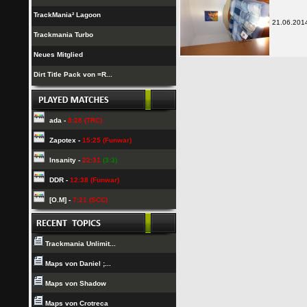
TrackMania² Lagoon
21.06.201
Trackmania Turbo
Neues Mitglied
Dirt Title Pack von =R...
ada -
8:28 (TRC)
Zapotex -
15:25 (Funwar)
Insanity -
22:31
(3:3)
DDR -
12:38 (Funwar)
[O.M] -
7:21 (SCC)
Trackmania Unlimit...
Maps von Daniel ;...
Maps von Shadow
Maps von Crotreca