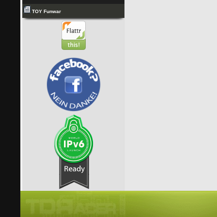
TOY Funwar