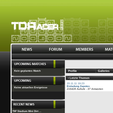
Kein geplantes Match
Profile
Galleries
• Letzte Themen
20.11.11 19:23
Einladung Zapotex
Keine aktuellen Ereignisse
216428 Aufrufe - 37 Antworten
TM² Stadium Mini Dirt ...