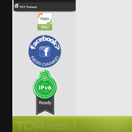
TOY Funwar