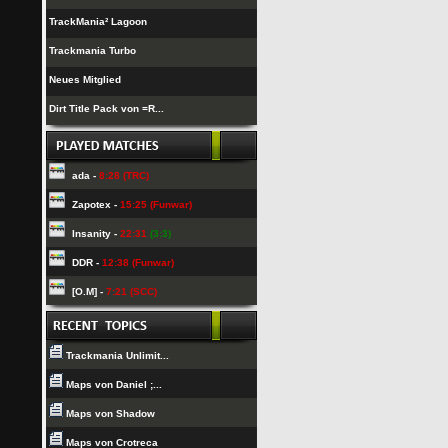
TrackMania² Lagoon
Trackmania Turbo
Neues Mitglied
Dirt Title Pack von =R...
ada -
8:28 (TRC)
Zapotex -
15:25 (Funwar)
Insanity -
22:31
(3:3)
DDR -
12:38 (Funwar)
[O.M] -
7:21 (SCC)
Trackmania Unlimit...
Maps von Daniel ;...
Maps von Shadow
Maps von Crotreca