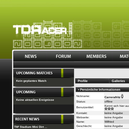
Kein geplantes Match
Profile
Galleries
• Persönliche Informationen
Nickname:
Carrerafritz
Keine aktuellen Ereignisse
Status:
offline
Kennt sich hier au
Benutzertitel:
Kontakt:
keine Angabe
Webseite:
keine Angabe
Name:
Wilfried
Geschlecht:
keine Angabe
TM² Stadium Mini Dirt ...