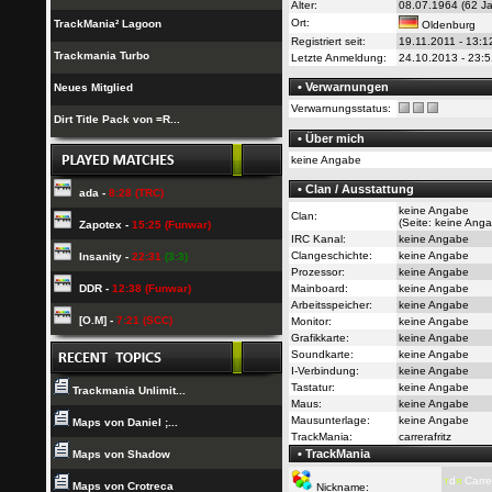
Alter:
08.07.1964 (62 Ja
Ort:
TrackMania² Lagoon
Oldenburg
Registriert seit:
19.11.2011 - 13:1
Trackmania Turbo
Letzte Anmeldung:
24.10.2013 - 23:5
• Verwarnungen
Neues Mitglied
Verwarnungsstatus:
Dirt Title Pack von =R...
• Über mich
keine Angabe
• Clan / Ausstattung
ada -
8:28 (TRC)
keine Angabe
Clan:
(Seite: keine Ang
Zapotex -
15:25 (Funwar)
IRC Kanal:
keine Angabe
Clangeschichte:
keine Angabe
Insanity -
22:31
(3:3)
Prozessor:
keine Angabe
DDR -
12:38 (Funwar)
Mainboard:
keine Angabe
Arbeitsspeicher:
keine Angabe
[O.M] -
7:21 (SCC)
Monitor:
keine Angabe
Grafikkarte:
keine Angabe
Soundkarte:
keine Angabe
I-Verbindung:
keine Angabe
Tastatur:
keine Angabe
Trackmania Unlimit...
Maus:
keine Angabe
Mausunterlage:
keine Angabe
Maps von Daniel ;...
TrackMania:
carrerafritz
• TrackMania
Maps von Shadow
т
d
я
Carrer
Maps von Crotreca
Nickname: