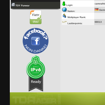
carrerafrit
Login:
TOY Funwar
Germ
Nation:
Multiplayer Rank:
68013
Ladderpoints: