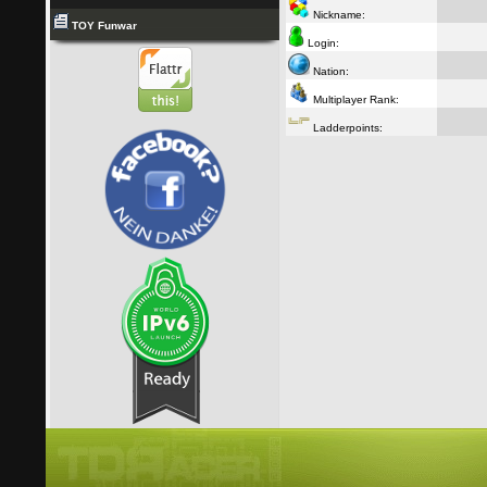
Nickname:
TOY Funwar
Login:
Nation:
Multiplayer Rank:
Ladderpoints: