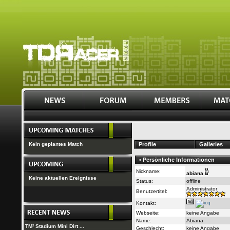
Kein geplantes Match
Profile
Galleries
• Persönliche Informationen
Nickname:
abiana
Keine aktuellen Ereignisse
Status:
offline
Administrator
Benutzertitel:
Kontakt:
Webseite:
keine Angabe
Name:
Abiana
TM² Stadium Mini Dirt ...
Geschlecht:
keine Angabe