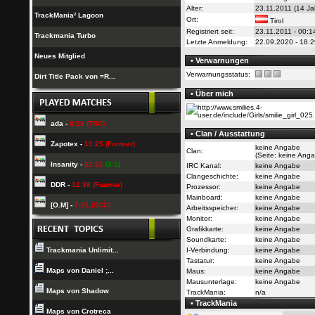
Alter:
23.11.2011 (14 Ja
TrackMania² Lagoon
Ort:
Tirol
Registriert seit:
23.11.2011 - 00:1
Trackmania Turbo
Letzte Anmeldung:
22.09.2020 - 18:2
Neues Mitglied
• Verwarnungen
Verwarnungsstatus:
Dirt Title Pack von =R...
• Über mich
ada -
8:28 (TRC)
• Clan / Ausstattung
Zapotex -
15:25 (Funwar)
keine Angabe
Clan:
(Seite: keine Ang
Insanity -
22:31
(3:3)
IRC Kanal:
keine Angabe
Clangeschichte:
keine Angabe
DDR -
12:38 (Funwar)
Prozessor:
keine Angabe
Mainboard:
keine Angabe
[O.M] -
7:21 (SCC)
Arbeitsspeicher:
keine Angabe
Monitor:
keine Angabe
Grafikkarte:
keine Angabe
Soundkarte:
keine Angabe
Trackmania Unlimit...
I-Verbindung:
keine Angabe
Tastatur:
keine Angabe
Maps von Daniel ;...
Maus:
keine Angabe
Mausunterlage:
keine Angabe
Maps von Shadow
TrackMania:
n/a
• TrackMania
Maps von Crotreca